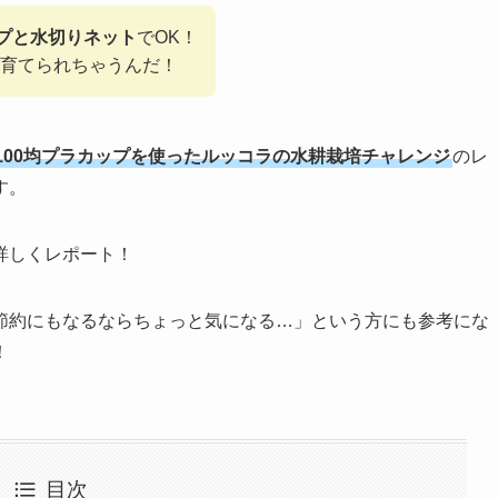
ップと水切りネット
でOK！
育てられちゃうんだ！
100均プラカップを使ったルッコラの水耕栽培チャレンジ
のレ
す。
詳しくレポート！
節約にもなるならちょっと気になる…」という方にも参考にな
！
目次