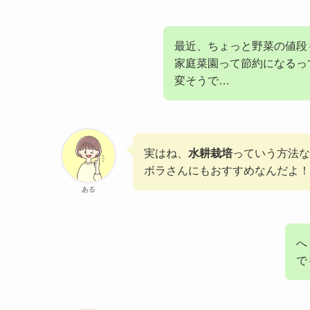
最近、ちょっと野菜の値段
家庭菜園って節約になるっ
変そうで…
実はね、
水耕栽培
っていう方法な
ボラさんにもおすすめなんだよ！
ある
へ
で