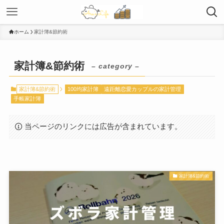
ホーム
家計簿&節約術
家計簿&節約術
– category –
家計簿&節約術
100均家計簿
遠距離恋愛カップルの家計管理
手帳家計簿
当ページのリンクには広告が含まれています。
家計簿&節約術